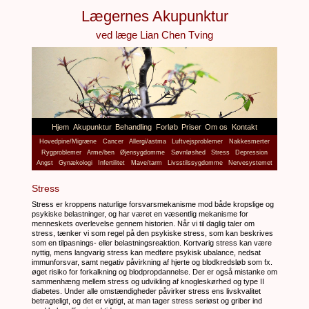
Lægernes Akupunktur
ved læge Lian Chen Tving
Hjem
Akupunktur
Behandling
Forløb
Priser
Om os
Kontakt
Hovedpine/Migræne
Cancer
Allergi/astma
Luftvejsproblemer
Nakkesmerter
Rygproblemer
Arme/ben
Øjensygdomme
Søvnløshed
Stress
Depression
Angst
Gynækologi
Infertilitet
Mave/tarm
Livsstilssygdomme
Nervesystemet
Stress
Stress er kroppens naturlige forsvarsmekanisme mod både kropslige og
psykiske belastninger, og har været en væsentlig mekanisme for
menneskets overlevelse gennem historien. Når vi til daglig taler om
stress, tænker vi som regel på den psykiske stress, som kan beskrives
som en tilpasnings- eller belastningsreaktion. Kortvarig stress kan være
nyttig, mens langvarig stress kan medføre psykisk ubalance, nedsat
immunforsvar, samt negativ påvirkning af hjerte og blodkredsløb som fx.
øget risiko for forkalkning og blodpropdannelse. Der er også mistanke om
sammenhæng mellem stress og udvikling af knogleskørhed og type II
diabetes. Under alle omstændigheder påvirker stress ens livskvalitet
betragteligt, og det er vigtigt, at man tager stress seriøst og griber ind