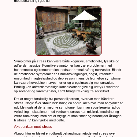
med behandling i god tid.
Symptomer på stress kan være både kognitive, emotionelle, fysiske og
adfærdsmæssige. Kognitive symptomer kan være problemer med
hukommelse og koncentration, nedsat dømmekraft og nervøsitet. Blandt
de emotionelle symptomer ses humørsvingninger, angst, irritabilitet,
ensomhed, magtesløshed og depression, mens de legmelige symptomer
kan være hovedpine, mavesmerter og uregelmæssig menstruation.
Endelig kan adfærdsmæssige konsekvenser give sig udtryk i ændrede
spisevaner og søvnmønster, samt tilbagetrækning fra sociallivet.
Det er meget forskelligt fra person til person, hvordan man håndtere
stress. Nogle tåler større belastning en andre, men hvis man begynder at
udvikle nogle af de førnævnte symptomer, bør man søge lægelig råd og
vejledning. I situationer med voldsomt stress kan midlertid medicinering
være nødvendig, men det er vigtigt, at man finder og bearbejder årsagen
til stress. Vi kan hjælpe med dette.
Akupunktur mod stress
Akupunktur er blevet en udbredt behandlingsmetode ved stress over