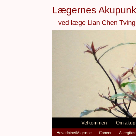
Lægernes Akupunk
ved læge Lian Chen Tving
Velkommen
Om akup
Hovedpine/Migræne
Cancer
Allergi/a