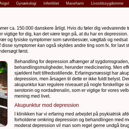
Angst
Gynækologi
Infertilitet
Mave/tarm
Livsstilssygdomme
er ca. 150.000 danskere årligt. Hvis du føler dig vedvarende tr
s er vigtige for dig, kan det være tegn på, at du har en depressi
ær og fysiske symptomer som søvnbesvær, vægttab og nedsat app
af disse symptomer
kan
også skyldes andre ting som fx. for lavt s
undersøgt først.
Behandling for depression afhænger af sygdomsgraden, o
behandlingsmuligheder, herunder medicinering. Men eff
sjældent helt tilfredsstillende. Erfaringsmæssigt har aku
depression, men årsagen til dette er ikke fuldt belyst. De
akupunktur kan regulere niveauet på nogle forskellige sig
serotonin og nordadrenalin, som er vigtige for vores vel
mening med livet.
Akupunktur mod depression
I klinikken har vi erfaring med arbejdet på psykiatrisk af
forholdene omkring depression og behandlingen med medi
moderat depression vil man som regel gerne undgå brug