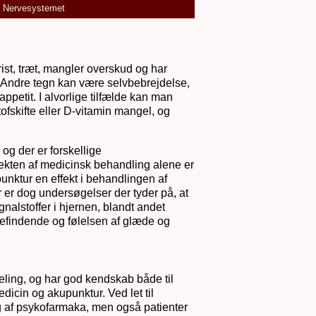
Nervesystemet
ist, træt, mangler overskud og har
on. Andre tegn kan være selvbebrejdelse,
etit. I alvorlige tilfælde kan man
tofskifte eller D-vitamin mangel, og
g der er forskellige
ekten af medicinsk behandling alene er
punktur en effekt i behandlingen af
r er dog undersøgelser der tyder på, at
nalstoffer i hjernen, blandt andet
befindende og følelsen af glæde og
deling, og har god kendskab både til
cin og akupunktur. Ved let til
 af psykofarmaka, men også patienter