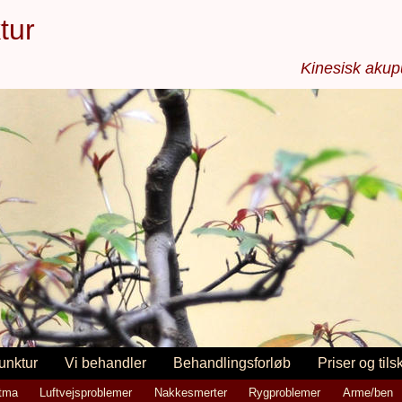
tur
Kinesisk aku
unktur
Vi behandler
Behandlingsforløb
Priser og tils
stma
Luftvejsproblemer
Nakkesmerter
Rygproblemer
Arme/ben