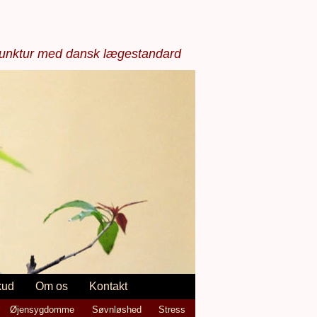
punktur med dansk lægestandard
kud
Om os
Kontakt
Øjensygdomme
Søvnløshed
Stress